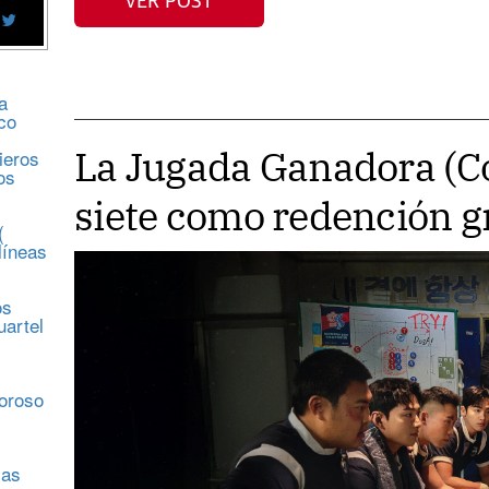
VER POST
a
co
La Jugada Ganadora (Cor
ieros
os
siete como redención g
(
líneas
os
uartel
s
moroso
sas