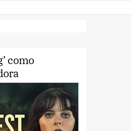
ng’ como
dora