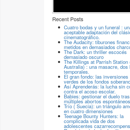
Recent Posts
Cuatro bodas y un funeral : un
aceptable adaptación del clási
cinematográfico.
The Audacity: tiburones financ
metidos en demasiados charc
The Dark: un thriller escocés
demasiado oscuro
The Killings at Parrish Station 
Australia) : una masacre, dos 
temporales.
El gran fondo: las inversiones
verdes de los fondos soberan
Así Aprenderás: la lucha sin c
contra el acoso escolar.
Babies: gestionar el duelo tras
múltiples abortos espontáneo
Trío ( Suecia): un triángulo a
en cuatro dimensiones
Teenage Bounty Hunters: la
complicada vida de dos
adolescentes cazarrecompen