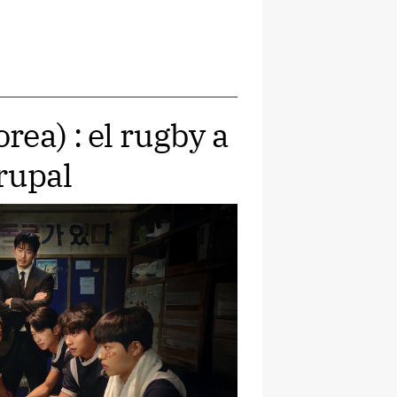
ea) : el rugby a
rupal