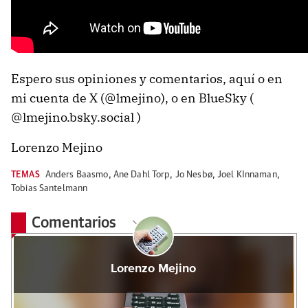
Espero sus opiniones y comentarios, aquí o en
mi cuenta de X (@lmejino), o en BlueSky (
@lmejino.bsky.social )
Lorenzo Mejino
TEMAS
Anders Baasmo
,
Ane Dahl Torp
,
Jo Nesbø
,
Joel KInnaman
,
Tobias Santelmann
Comentarios
Lorenzo Mejino