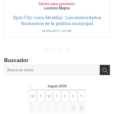
Series para gourmets
Lorenzo Mejino
Spin City: Loca Alcaldía) : Los desbordados
fontaneros de la política municipal
14-09-2017 | 23:36
Buscador
August
2026
M
T
W
T
F
S
S
1
2