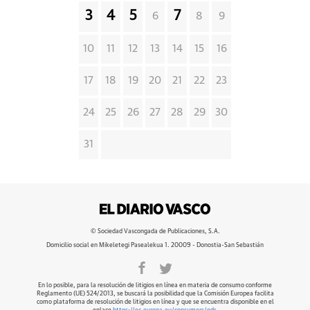
3
4
5
7
6
8
9
10
11
12
13
14
15
16
17
18
19
20
21
22
23
24
25
26
27
28
29
30
31
© Sociedad Vascongada de Publicaciones, S.A.
Domicilio social en Mikeletegi Pasealekua 1. 20009 - Donostia-San Sebastián
En lo posible, para la resolución de litigios en línea en materia de consumo conforme
Reglamento (UE) 524/2013, se buscará la posibilidad que la Comisión Europea facilita
como plataforma de resolución de litigios en línea y que se encuentra disponible en el