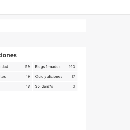
ciones
lidad
59
Blogs firmados
140
tes
19
Ocio y aficiones
17
18
Solidari@s
3