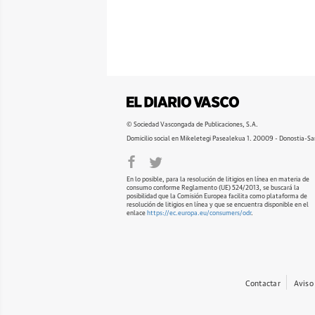
© Sociedad Vascongada de Publicaciones, S.A.
Domicilio social en Mikeletegi Pasealekua 1. 20009 - Donostia-Sa
En lo posible, para la resolución de litigios en línea en materia de
consumo conforme Reglamento (UE) 524/2013, se buscará la
posibilidad que la Comisión Europea facilita como plataforma de
resolución de litigios en línea y que se encuentra disponible en el
enlace
https://ec.europa.eu/consumers/odr
.
Contactar
Aviso