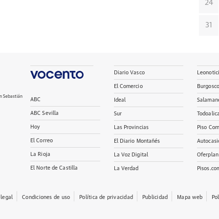
24
31
Diario Vasco
Leonotic
El Comercio
Burgosc
n Sebastián
ABC
Ideal
Salaman
ABC Sevilla
Sur
Todoalic
Hoy
Las Provincias
Piso Com
El Correo
El Diario Montañés
Autocasi
La Rioja
La Voz Digital
Oferplan
El Norte de Castilla
La Verdad
Pisos.co
 legal
Condiciones de uso
Política de privacidad
Publicidad
Mapa web
Po