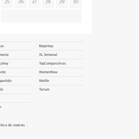
25
26
27
28
29
30
ias
Mujerhoy
onecta
XL Semanal
cahoy
TopComparativas
ante
WomenNow
partido
Welife
ón
Turium
m
lítica de cookies