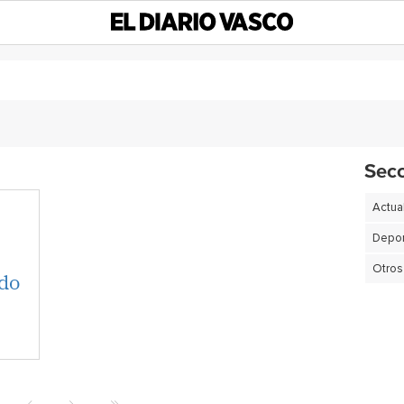
Sec
Actua
Depor
Otros
ado