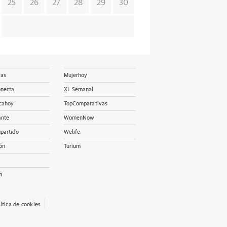
25
26
27
28
29
30
ias
Mujerhoy
onecta
XL Semanal
cahoy
TopComparativas
ante
WomenNow
partido
Welife
ón
Turium
m
lítica de cookies