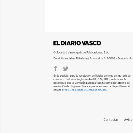
© Sociedad Vascongada de Publicaciones, S.A.
Domicilio social en Mikeletegi Pasealekua 1. 20009 - Donostia-Sa
En lo posible, para la resolución de litigios en línea en materia de
consumo conforme Reglamento (UE) 524/2013, se buscará la
posibilidad que la Comisión Europea facilita como plataforma de
resolución de litigios en línea y que se encuentra disponible en el
enlace
https://ec.europa.eu/consumers/odr
.
Contactar
Aviso