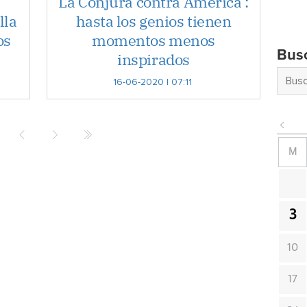
La Conjura contra América :
lla
hasta los genios tienen
os
momentos menos
Bus
inspirados
16-06-2020 | 07:11
M
3
10
17