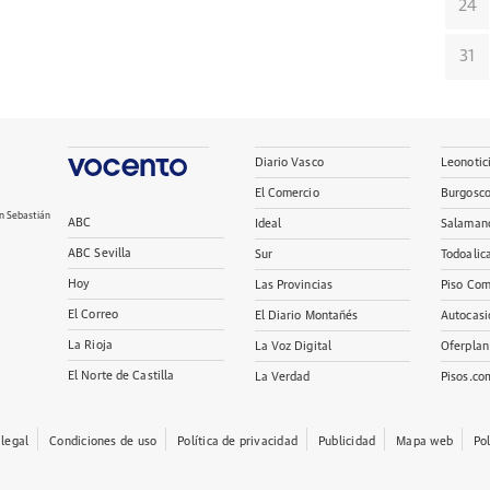
24
31
Diario Vasco
Leonotic
El Comercio
Burgosc
n Sebastián
ABC
Ideal
Salaman
ABC Sevilla
Sur
Todoalic
Hoy
Las Provincias
Piso Com
El Correo
El Diario Montañés
Autocasi
La Rioja
La Voz Digital
Oferplan
El Norte de Castilla
La Verdad
Pisos.co
 legal
Condiciones de uso
Política de privacidad
Publicidad
Mapa web
Po