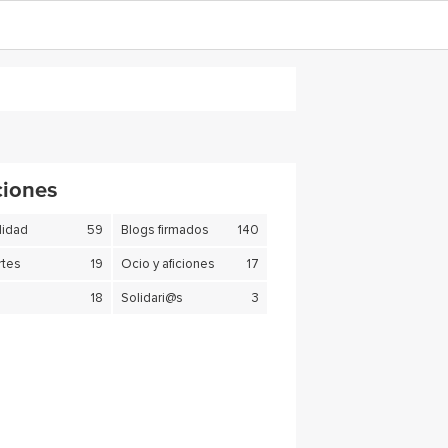
ciones
lidad
59
Blogs firmados
140
tes
19
Ocio y aficiones
17
18
Solidari@s
3