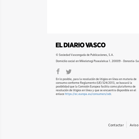
© Sociedad Vascongada de Publicaciones, S.A.
Domicilio social en Mikeletegi Pasealekua 1. 20009 - Donostia-Sa
En lo posible, para la resolución de litigios en línea en materia de
consumo conforme Reglamento (UE) 524/2013, se buscará la
posibilidad que la Comisión Europea facilita como plataforma de
resolución de litigios en línea y que se encuentra disponible en el
enlace
https://ec.europa.eu/consumers/odr
.
Contactar
Aviso