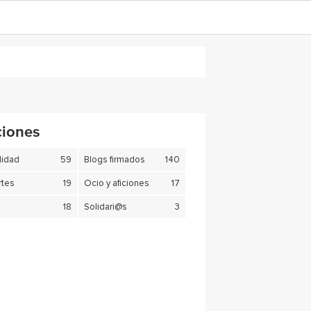
ciones
lidad
59
Blogs firmados
140
tes
19
Ocio y aficiones
17
18
Solidari@s
3