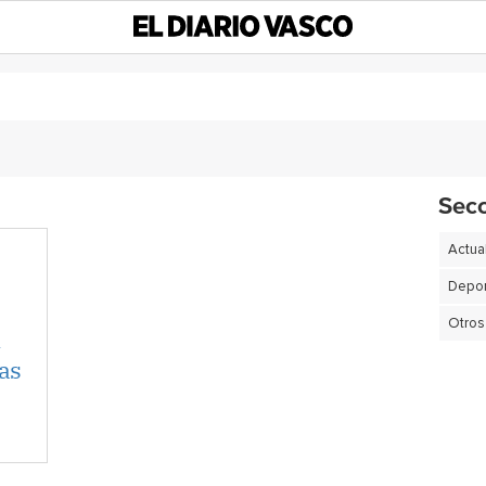
Sec
Actua
Depor
Otros
n
as