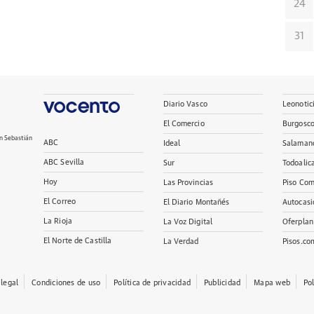
24
31
Diario Vasco
Leonotic
El Comercio
Burgosc
n Sebastián
ABC
Ideal
Salaman
ABC Sevilla
Sur
Todoalic
Hoy
Las Provincias
Piso Com
El Correo
El Diario Montañés
Autocasi
La Rioja
La Voz Digital
Oferplan
El Norte de Castilla
La Verdad
Pisos.co
 legal
Condiciones de uso
Política de privacidad
Publicidad
Mapa web
Po