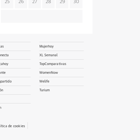
25
26
27
28
29
30
ias
Mujerhoy
onecta
XL Semanal
cahoy
TopComparativas
ante
WomenNow
partido
Welife
ón
Turium
m
lítica de cookies