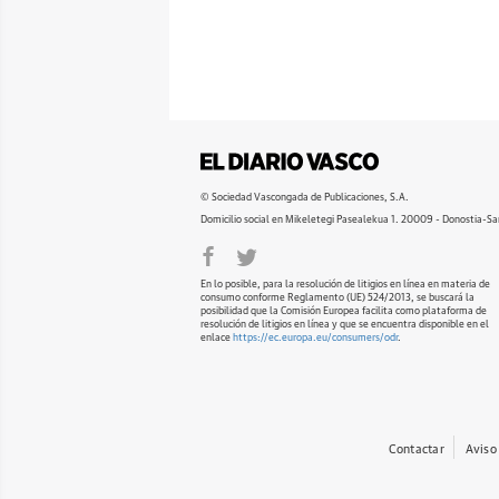
© Sociedad Vascongada de Publicaciones, S.A.
Domicilio social en Mikeletegi Pasealekua 1. 20009 - Donostia-Sa
En lo posible, para la resolución de litigios en línea en materia de
consumo conforme Reglamento (UE) 524/2013, se buscará la
posibilidad que la Comisión Europea facilita como plataforma de
resolución de litigios en línea y que se encuentra disponible en el
enlace
https://ec.europa.eu/consumers/odr
.
Contactar
Aviso