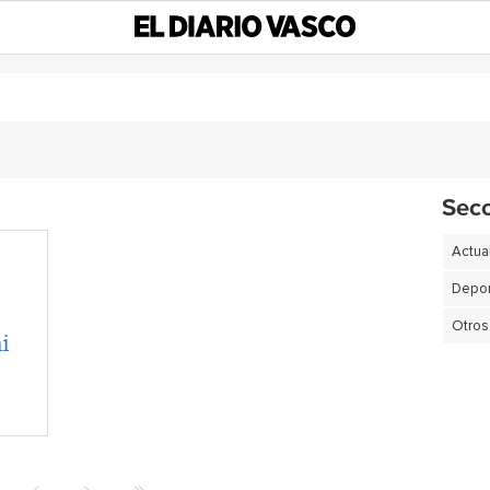
Sec
Actua
Depor
Otros
i