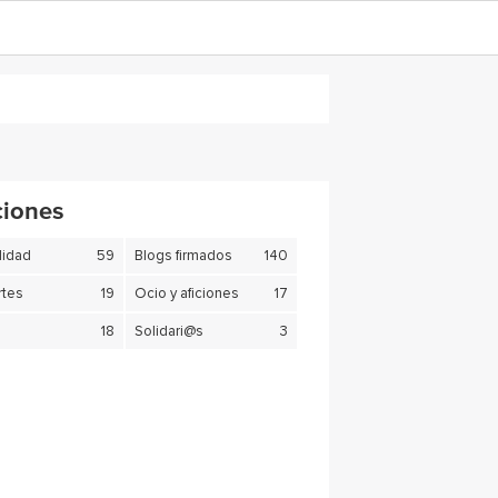
ciones
lidad
59
Blogs firmados
140
tes
19
Ocio y aficiones
17
18
Solidari@s
3