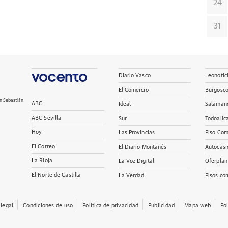
24
31
Diario Vasco
Leonotic
El Comercio
Burgosc
n Sebastián
ABC
Ideal
Salaman
ABC Sevilla
Sur
Todoalic
Hoy
Las Provincias
Piso Com
El Correo
El Diario Montañés
Autocasi
La Rioja
La Voz Digital
Oferplan
El Norte de Castilla
La Verdad
Pisos.co
 legal
Condiciones de uso
Política de privacidad
Publicidad
Mapa web
Po