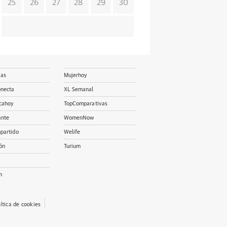
25
26
27
28
29
30
ias
Mujerhoy
onecta
XL Semanal
cahoy
TopComparativas
ante
WomenNow
partido
Welife
ón
Turium
m
lítica de cookies