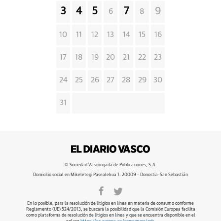
3
4
5
7
9
6
8
10
11
12
13
14
15
16
17
18
19
20
21
22
23
24
25
26
27
28
29
30
31
© Sociedad Vascongada de Publicaciones, S.A.
Domicilio social en Mikeletegi Pasealekua 1. 20009 - Donostia-San Sebastián
En lo posible, para la resolución de litigios en línea en materia de consumo conforme
Reglamento (UE) 524/2013, se buscará la posibilidad que la Comisión Europea facilita
como plataforma de resolución de litigios en línea y que se encuentra disponible en el