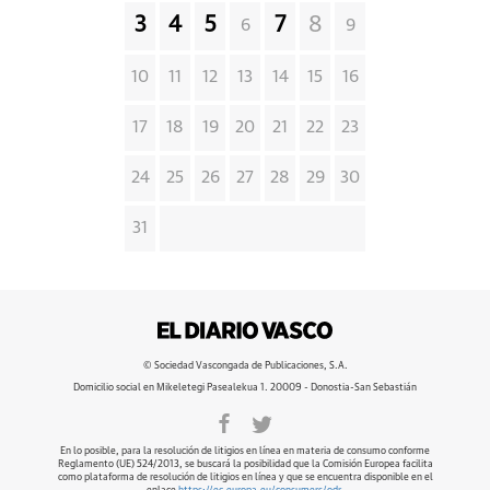
3
4
5
7
8
6
9
10
11
12
13
14
15
16
17
18
19
20
21
22
23
24
25
26
27
28
29
30
31
© Sociedad Vascongada de Publicaciones, S.A.
Domicilio social en Mikeletegi Pasealekua 1. 20009 - Donostia-San Sebastián
En lo posible, para la resolución de litigios en línea en materia de consumo conforme
Reglamento (UE) 524/2013, se buscará la posibilidad que la Comisión Europea facilita
como plataforma de resolución de litigios en línea y que se encuentra disponible en el