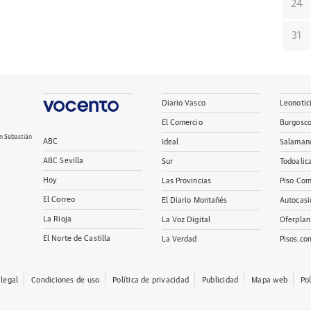
24
31
Diario Vasco
Leonotic
El Comercio
Burgosc
n Sebastián
ABC
Ideal
Salaman
ABC Sevilla
Sur
Todoalic
Hoy
Las Provincias
Piso Com
El Correo
El Diario Montañés
Autocasi
La Rioja
La Voz Digital
Oferplan
El Norte de Castilla
La Verdad
Pisos.co
 legal
Condiciones de uso
Política de privacidad
Publicidad
Mapa web
Po