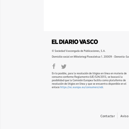
© Sociedad Vascongada de Publicaciones, S.A.
Domicilio social en Mikeletegi Pasealekua 1. 20009 - Donostia-Sa
En lo posible, para la resolución de litigios en línea en materia de
consumo conforme Reglamento (UE) 524/2013, se buscará la
posibilidad que la Comisión Europea facilita como plataforma de
resolución de litigios en línea y que se encuentra disponible en el
enlace
https://ec.europa.eu/consumers/odr
.
Contactar
Aviso