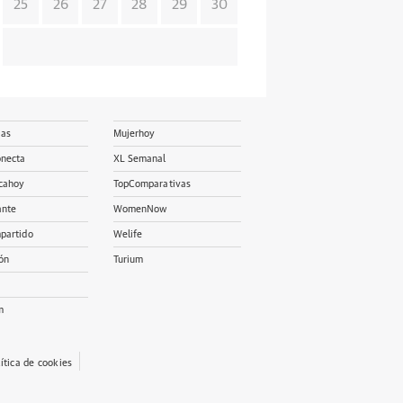
25
26
27
28
29
30
ias
Mujerhoy
onecta
XL Semanal
cahoy
TopComparativas
ante
WomenNow
partido
Welife
ón
Turium
m
lítica de cookies