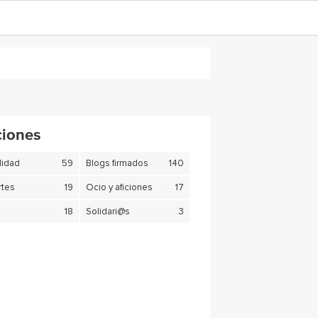
ciones
lidad
59
Blogs firmados
140
tes
19
Ocio y aficiones
17
18
Solidari@s
3