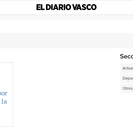
Sec
Actua
Depor
Otros
por
 la