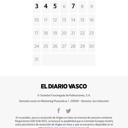
3
4
5
7
6
8
9
10
11
12
13
14
15
16
17
18
19
20
21
22
23
24
25
26
27
28
29
30
31
© Sociedad Vascongada de Publicaciones, S.A.
Domicilio social en Mikeletegi Pasealekua 1. 20009 - Donostia-San Sebastián
En lo posible, para la resolución de litigios en línea en materia de consumo conforme
Reglamento (UE) 524/2013, se buscará la posibilidad que la Comisión Europea facilita
como plataforma de resolución de litigios en línea y que se encuentra disponible en el