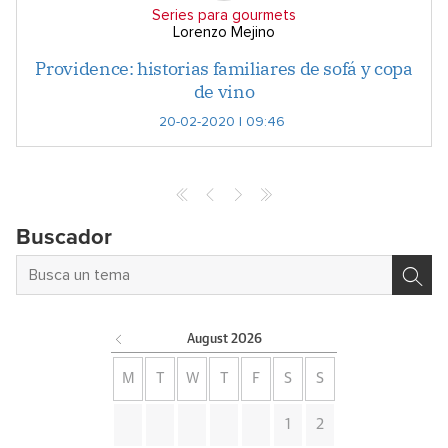
Series para gourmets
Lorenzo Mejino
Providence: historias familiares de sofá y copa
de vino
20-02-2020 | 09:46
Buscador
August
2026
M
T
W
T
F
S
S
1
2