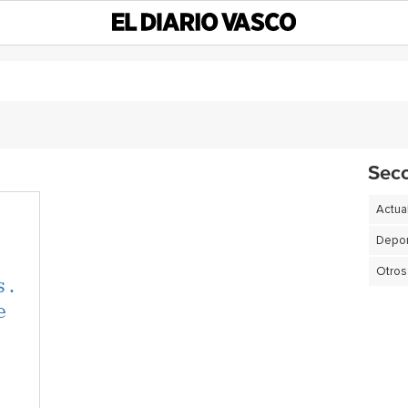
Sec
Actua
Depor
Otros
 .
e