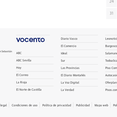
24
31
Diario Vasco
Leonotic
El Comercio
Burgosc
n Sebastián
ABC
Ideal
Salaman
ABC Sevilla
Sur
Todoalic
Hoy
Las Provincias
Piso Com
El Correo
El Diario Montañés
Autocasi
La Rioja
La Voz Digital
Oferplan
El Norte de Castilla
La Verdad
Pisos.co
 legal
Condiciones de uso
Política de privacidad
Publicidad
Mapa web
Po