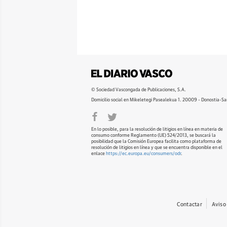
© Sociedad Vascongada de Publicaciones, S.A.
Domicilio social en Mikeletegi Pasealekua 1. 20009 - Donostia-Sa
En lo posible, para la resolución de litigios en línea en materia de
consumo conforme Reglamento (UE) 524/2013, se buscará la
posibilidad que la Comisión Europea facilita como plataforma de
resolución de litigios en línea y que se encuentra disponible en el
enlace
https://ec.europa.eu/consumers/odr
.
Contactar
Aviso