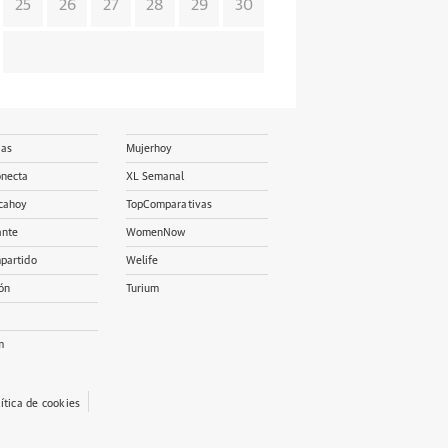
25
26
27
28
29
30
ias
Mujerhoy
onecta
XL Semanal
cahoy
TopComparativas
ante
WomenNow
partido
Welife
ón
Turium
m
lítica de cookies