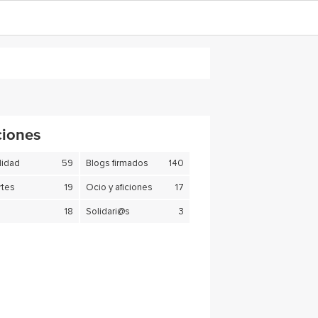
ciones
lidad
59
Blogs firmados
140
tes
19
Ocio y aficiones
17
18
Solidari@s
3