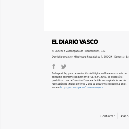
© Sociedad Vascongada de Publicaciones, S.A.
Domicilio social en Mikeletegi Pasealekua 1. 20009 - Donostia-Sa
En lo posible, para la resolución de litigios en línea en materia de
consumo conforme Reglamento (UE) 524/2013, se buscará la
posibilidad que la Comisión Europea facilita como plataforma de
resolución de litigios en línea y que se encuentra disponible en el
enlace
https://ec.europa.eu/consumers/odr
.
Contactar
Aviso