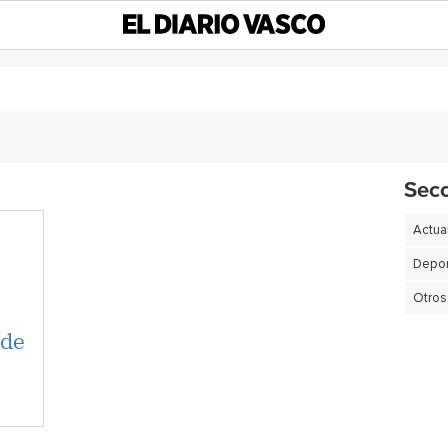
Sec
Actua
Depor
Otros
 de