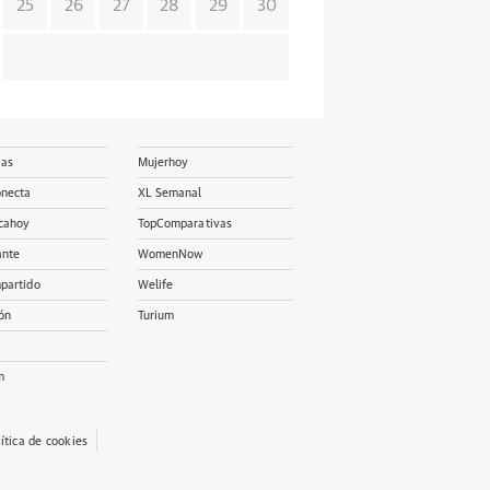
25
26
27
28
29
30
ias
Mujerhoy
onecta
XL Semanal
cahoy
TopComparativas
ante
WomenNow
partido
Welife
ón
Turium
m
lítica de cookies