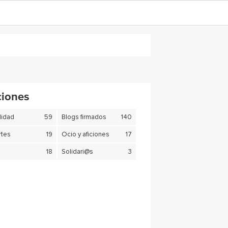
ciones
lidad
59
Blogs firmados
140
tes
19
Ocio y aficiones
17
18
Solidari@s
3