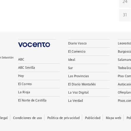
24
31
Diario Vasco
Leonotic
El Comercio
Burgosc
n Sebastián
ABC
Ideal
Salaman
ABC Sevilla
Sur
Todoalic
Hoy
Las Provincias
Piso Com
El Correo
El Diario Montañés
Autocasi
La Rioja
La Voz Digital
Oferplan
El Norte de Castilla
La Verdad
Pisos.co
 legal
Condiciones de uso
Política de privacidad
Publicidad
Mapa web
Po