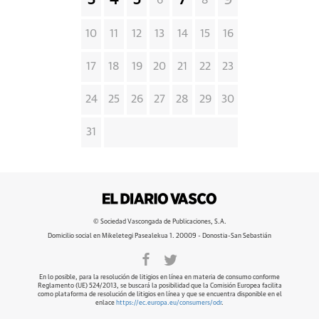
3
4
5
7
9
6
8
10
11
12
13
14
15
16
17
18
19
20
21
22
23
24
25
26
27
28
29
30
31
© Sociedad Vascongada de Publicaciones, S.A.
Domicilio social en Mikeletegi Pasealekua 1. 20009 - Donostia-San Sebastián
En lo posible, para la resolución de litigios en línea en materia de consumo conforme
Reglamento (UE) 524/2013, se buscará la posibilidad que la Comisión Europea facilita
como plataforma de resolución de litigios en línea y que se encuentra disponible en el
enlace
https://ec.europa.eu/consumers/odr
.