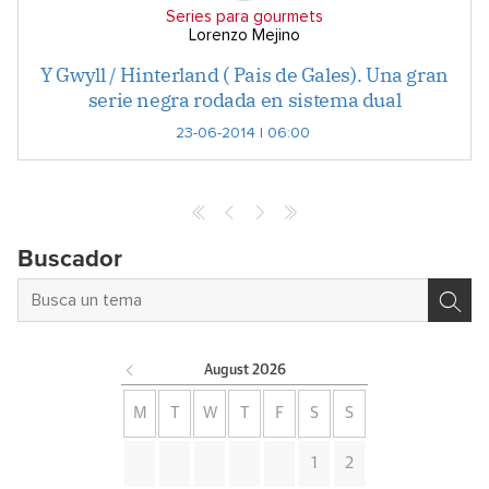
Series para gourmets
Lorenzo Mejino
Y Gwyll / Hinterland ( Pais de Gales). Una gran
serie negra rodada en sistema dual
23-06-2014 | 06:00
Buscador
August
2026
M
T
W
T
F
S
S
1
2