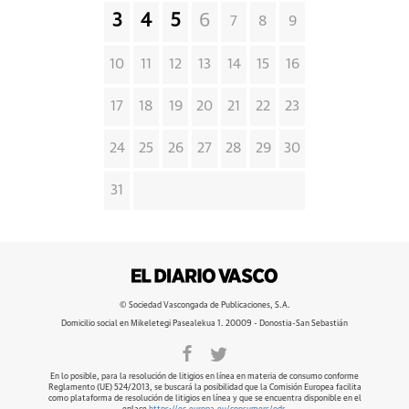
3
4
5
6
7
8
9
10
11
12
13
14
15
16
17
18
19
20
21
22
23
24
25
26
27
28
29
30
31
© Sociedad Vascongada de Publicaciones, S.A.
Domicilio social en Mikeletegi Pasealekua 1. 20009 - Donostia-San Sebastián
En lo posible, para la resolución de litigios en línea en materia de consumo conforme
Reglamento (UE) 524/2013, se buscará la posibilidad que la Comisión Europea facilita
como plataforma de resolución de litigios en línea y que se encuentra disponible en el