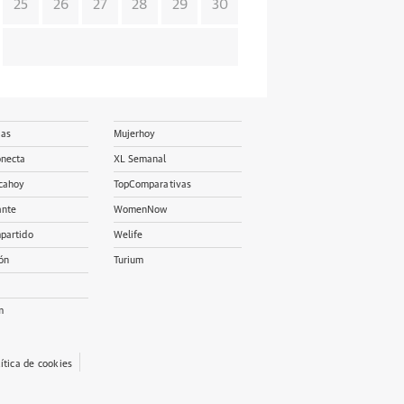
25
26
27
28
29
30
ias
Mujerhoy
onecta
XL Semanal
cahoy
TopComparativas
ante
WomenNow
partido
Welife
ón
Turium
m
lítica de cookies