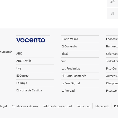
24
31
Diario Vasco
Leonotic
El Comercio
Burgosc
n Sebastián
ABC
Ideal
Salaman
ABC Sevilla
Sur
Todoalic
Hoy
Las Provincias
Piso Com
El Correo
El Diario Montañés
Autocasi
La Rioja
La Voz Digital
Oferplan
El Norte de Castilla
La Verdad
Pisos.co
 legal
Condiciones de uso
Política de privacidad
Publicidad
Mapa web
Po