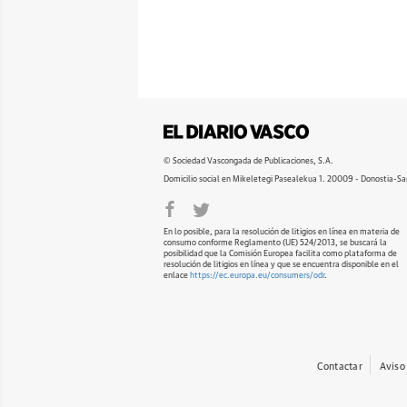
© Sociedad Vascongada de Publicaciones, S.A.
Domicilio social en Mikeletegi Pasealekua 1. 20009 - Donostia-Sa
En lo posible, para la resolución de litigios en línea en materia de
consumo conforme Reglamento (UE) 524/2013, se buscará la
posibilidad que la Comisión Europea facilita como plataforma de
resolución de litigios en línea y que se encuentra disponible en el
enlace
https://ec.europa.eu/consumers/odr
.
Contactar
Aviso