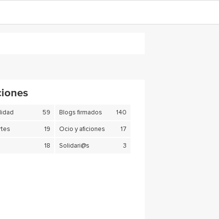
ciones
lidad
59
Blogs firmados
140
tes
19
Ocio y aficiones
17
18
Solidari@s
3