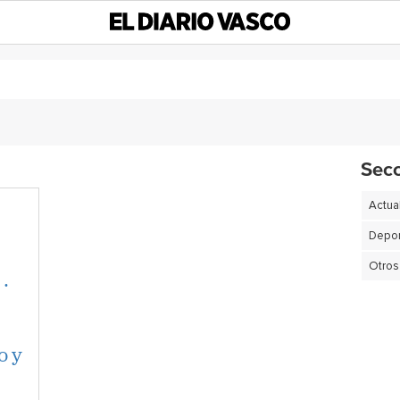
Sec
Actua
Depor
Otros
.
o y