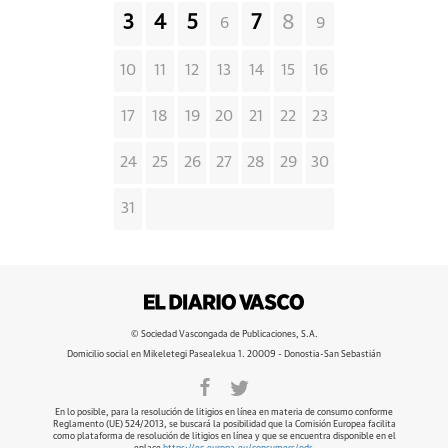
3
4
5
7
8
6
9
10
11
12
13
14
15
16
17
18
19
20
21
22
23
24
25
26
27
28
29
30
31
© Sociedad Vascongada de Publicaciones, S.A.
Domicilio social en Mikeletegi Pasealekua 1. 20009 - Donostia-San Sebastián
En lo posible, para la resolución de litigios en línea en materia de consumo conforme
Reglamento (UE) 524/2013, se buscará la posibilidad que la Comisión Europea facilita
como plataforma de resolución de litigios en línea y que se encuentra disponible en el