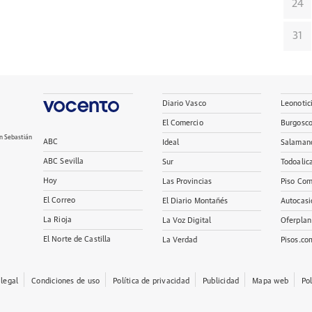
24
31
Diario Vasco
Leonotic
El Comercio
Burgosc
n Sebastián
ABC
Ideal
Salaman
ABC Sevilla
Sur
Todoalic
Hoy
Las Provincias
Piso Com
El Correo
El Diario Montañés
Autocasi
La Rioja
La Voz Digital
Oferplan
El Norte de Castilla
La Verdad
Pisos.co
 legal
Condiciones de uso
Política de privacidad
Publicidad
Mapa web
Po