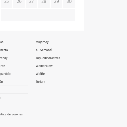
25
26
27
28
29
30
ias
Mujerhoy
onecta
XL Semanal
cahoy
TopComparativas
ante
WomenNow
partido
Welife
ón
Turium
m
lítica de cookies