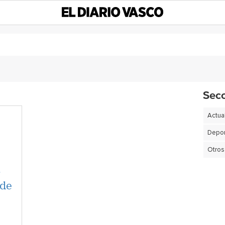
Sec
Actua
Depor
Otros
-
 de