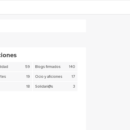
ciones
lidad
59
Blogs firmados
140
tes
19
Ocio y aficiones
17
18
Solidari@s
3