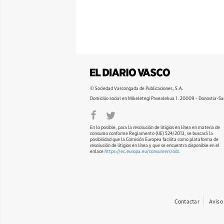
© Sociedad Vascongada de Publicaciones, S.A.
Domicilio social en Mikeletegi Pasealekua 1. 20009 - Donostia-Sa
En lo posible, para la resolución de litigios en línea en materia de
consumo conforme Reglamento (UE) 524/2013, se buscará la
posibilidad que la Comisión Europea facilita como plataforma de
resolución de litigios en línea y que se encuentra disponible en el
enlace
https://ec.europa.eu/consumers/odr
.
Contactar
Aviso