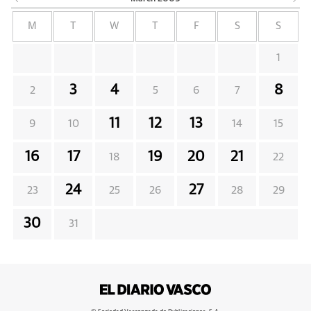
M
T
W
T
F
S
S
1
3
4
8
2
5
6
7
11
12
13
9
10
14
15
16
17
19
20
21
18
22
24
27
23
25
26
28
29
30
31