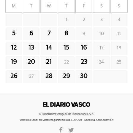
M
T
W
T
F
S
S
1
2
3
4
5
6
7
8
9
10
11
12
13
14
15
16
17
18
19
20
21
23
22
24
25
26
28
29
30
27
© Sociedad Vascongada de Publicaciones, S.A.
Domicilio social en Mikeletegi Pasealekua 1. 20009 - Donostia-San Sebastián