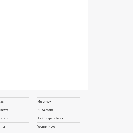
ias
Mujerhoy
onecta
XL Semanal
cahoy
TopComparativas
ante
WomenNow