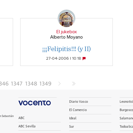
El jukebox
Alberto Moyano
¡¡¡Felipitis!!! (y II)
27-04-2006 | 10:18
346
1347
1348
1349
Diario Vasco
Leonotic
El Comercio
Burgosc
n Sebastián
ABC
Ideal
Salaman
ABC Sevilla
Sur
Todoalic