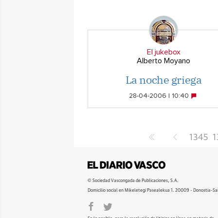
El jukebox
Alberto Moyano
La noche griega
28-04-2006 | 10:40
1345
1
© Sociedad Vascongada de Publicaciones, S.A.
Domicilio social en Mikeletegi Pasealekua 1. 20009 - Donostia-Sa