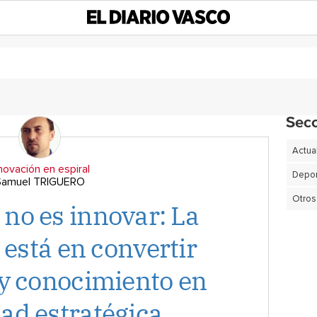
Sec
Actua
novación en espiral
Depor
Samuel TRIGUERO
Otros
r no es innovar: La
 está en convertir
 y conocimiento en
ad estratégica.