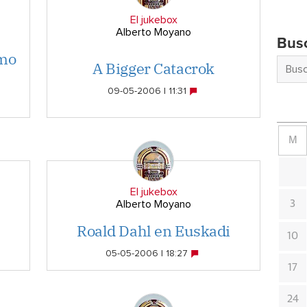
El jukebox
Alberto Moyano
Bus
imo
A Bigger Catacrok
09-05-2006 | 11:31
M
El jukebox
Alberto Moyano
3
Roald Dahl en Euskadi
10
05-05-2006 | 18:27
17
24