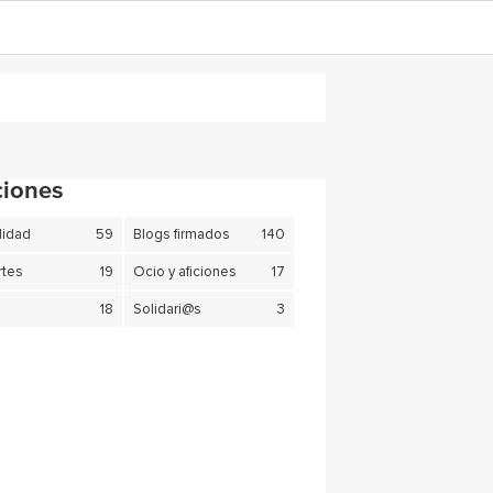
ciones
lidad
59
Blogs firmados
140
tes
19
Ocio y aficiones
17
18
Solidari@s
3