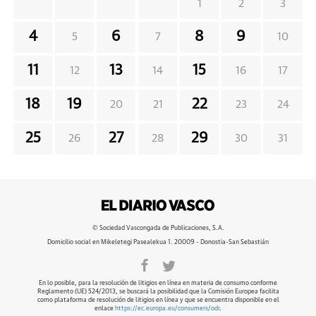
1
2
3
4
6
8
9
5
7
10
11
13
15
12
14
16
17
18
19
22
20
21
23
24
25
27
29
26
28
30
31
© Sociedad Vascongada de Publicaciones, S.A.
Domicilio social en Mikeletegi Pasealekua 1. 20009 - Donostia-San Sebastián
En lo posible, para la resolución de litigios en línea en materia de consumo conforme
Reglamento (UE) 524/2013, se buscará la posibilidad que la Comisión Europea facilita
como plataforma de resolución de litigios en línea y que se encuentra disponible en el
enlace
https://ec.europa.eu/consumers/odr
.