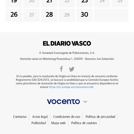
19
21
23
20
22
24
25
26
28
30
27
29
© Sociedad Vascongada de Publicaciones, S.A.
Domicilio social en Mikeletegi Pasealekua 1. 20009 - Donostia-San Sebastián
En lo posible, para la resolución de litigios en línea en materia de consumo conforme
Reglamento (UE) 524/2013, se buscará la posibilidad que la Comisión Europea facilita
como plataforma de resolución de litigios en línea y que se encuentra disponible en el
enlace
https://ec.europa.eu/consumers/odr
.
Contactar
Aviso legal
Condiciones de uso
Política de privacidad
Publicidad
Mapa web
Política de cookies