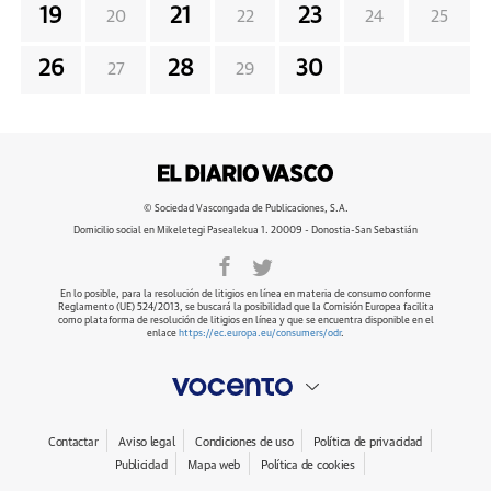
19
21
23
20
22
24
25
26
28
30
27
29
© Sociedad Vascongada de Publicaciones, S.A.
Domicilio social en Mikeletegi Pasealekua 1. 20009 - Donostia-San Sebastián
En lo posible, para la resolución de litigios en línea en materia de consumo conforme
Reglamento (UE) 524/2013, se buscará la posibilidad que la Comisión Europea facilita
como plataforma de resolución de litigios en línea y que se encuentra disponible en el
enlace
https://ec.europa.eu/consumers/odr
.
Contactar
Aviso legal
Condiciones de uso
Política de privacidad
Publicidad
Mapa web
Política de cookies