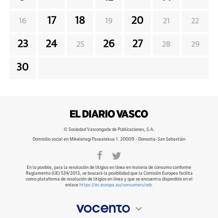
17
18
20
16
19
21
22
23
24
26
27
25
28
29
30
© Sociedad Vascongada de Publicaciones, S.A.
Domicilio social en Mikeletegi Pasealekua 1. 20009 - Donostia-San Sebastián
En lo posible, para la resolución de litigios en línea en materia de consumo conforme
Reglamento (UE) 524/2013, se buscará la posibilidad que la Comisión Europea facilita
como plataforma de resolución de litigios en línea y que se encuentra disponible en el
enlace
https://ec.europa.eu/consumers/odr
.