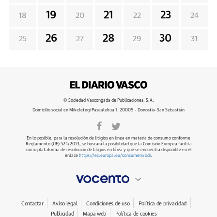
19
21
23
18
20
22
24
26
28
30
25
27
29
31
© Sociedad Vascongada de Publicaciones, S.A.
Domicilio social en Mikeletegi Pasealekua 1. 20009 - Donostia-San Sebastián
En lo posible, para la resolución de litigios en línea en materia de consumo conforme
Reglamento (UE) 524/2013, se buscará la posibilidad que la Comisión Europea facilita
como plataforma de resolución de litigios en línea y que se encuentra disponible en el
enlace
https://ec.europa.eu/consumers/odr
.
Contactar
Aviso legal
Condiciones de uso
Política de privacidad
Publicidad
Mapa web
Política de cookies