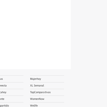
ias
Mujerhoy
onecta
XL Semanal
cahoy
TopComparativas
ante
WomenNow
partido
Welife