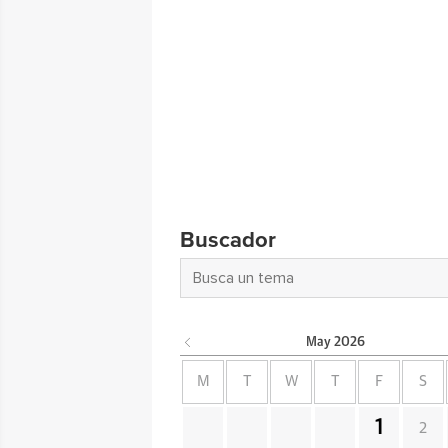
Buscador
May
2026
M
T
W
T
F
S
1
2