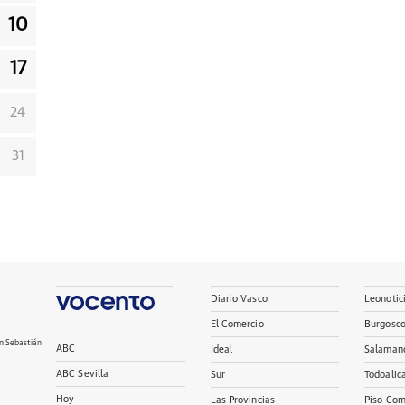
10
17
24
31
Diario Vasco
Leonotic
El Comercio
Burgosc
n Sebastián
ABC
Ideal
Salaman
ABC Sevilla
Sur
Todoalic
Hoy
Las Provincias
Piso Com