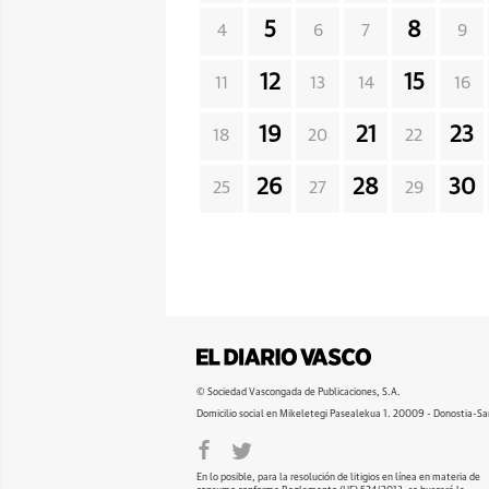
5
8
4
6
7
9
12
15
11
13
14
16
19
21
23
18
20
22
26
28
30
25
27
29
© Sociedad Vascongada de Publicaciones, S.A.
Domicilio social en Mikeletegi Pasealekua 1. 20009 - Donostia-Sa
En lo posible, para la resolución de litigios en línea en materia de