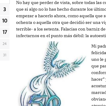
No hay que perder de vista, sobre todas las c
que si algo no lo has hecho durante los últim
3
empezar a hacerlo ahora, como aquella que s
10
ochenta o aquella otra que decidió ser una v
terrible- a los setenta. Falacias con barniz 
17
infectarnos en el punto más débil: la autoest
24
Mi padr
felicid
31
uno le 
que pa
confor
hacer” 
acostu
marcado
obvian
atravie