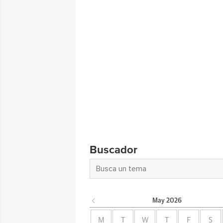
Buscador
May
2026
M
T
W
T
F
S