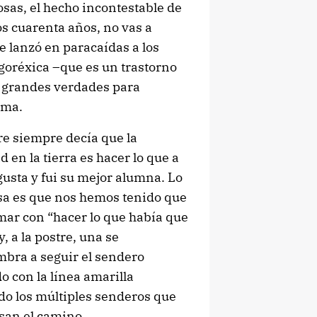
osas, el hecho incontestable de
os cuarenta años, no vas a
e lanzó en paracaídas a los
igoréxica –que es un trastorno
de grandes verdades para
ima.
e siempre decía que la
ad en la tierra es hacer lo que a
gusta y fui su mejor alumna. Lo
sa es que nos hemos tenido que
mar con “hacer lo que había que
y, a la postre, una se
mbra a seguir el sendero
 con la línea amarilla
do los múltiples senderos que
san el camino.