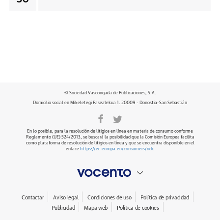
© Sociedad Vascongada de Publicaciones, S.A.
Domicilio social en Mikeletegi Pasealekua 1. 20009 - Donostia-San Sebastián
En lo posible, para la resolución de litigios en línea en materia de consumo conforme
Reglamento (UE) 524/2013, se buscará la posibilidad que la Comisión Europea facilita
como plataforma de resolución de litigios en línea y que se encuentra disponible en el
enlace
https://ec.europa.eu/consumers/odr
.
Contactar
Aviso legal
Condiciones de uso
Política de privacidad
Publicidad
Mapa web
Política de cookies