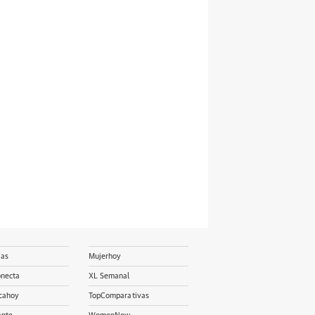
ias
Mujerhoy
onecta
XL Semanal
cahoy
TopComparativas