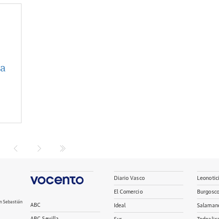
la
Diario Vasco
Leonotic
El Comercio
Burgosc
n Sebastián
ABC
Ideal
Salaman
ABC Sevilla