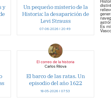
Histor
disti
s y
Un pequeño misterio de la
relie
 de
Historia: la desaparición de
gener
naveg
Levi Strauss
astró
Es mi
07-06-2026 | 20:49
Vasco
El correo de la historia
Carlos Rilova
o
El barco de las ratas. Un
as
episodio del año 1622
18-05-2026 | 07:53