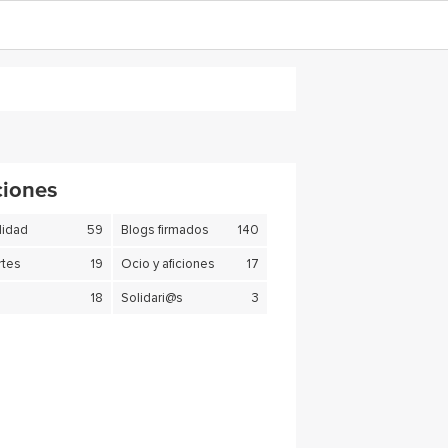
ciones
lidad
59
Blogs firmados
140
tes
19
Ocio y aficiones
17
18
Solidari@s
3