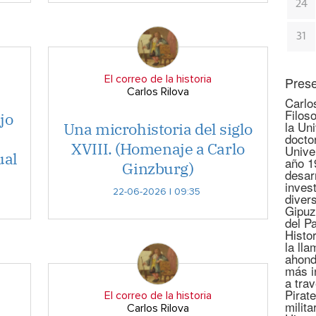
24
31
El correo de la historia
Prese
Carlos Rilova
Carlo
Filoso
jo
la Un
Una microhistoria del siglo
docto
XVIII. (Homenaje a Carlo
Unive
ual
año 1
Ginzburg)
desar
invest
22-06-2026 | 09:35
diver
Gipuz
del P
Histo
la lla
ahond
más i
a tra
Pirate
El correo de la historia
milita
Carlos Rilova