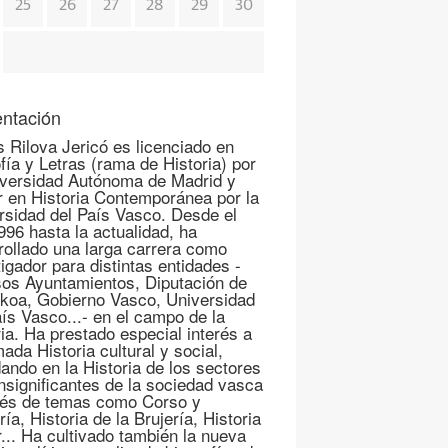
25
26
27
28
29
30
ntación
s Rilova Jericó es licenciado en
fía y Letras (rama de Historia) por
iversidad Autónoma de Madrid y
r en Historia Contemporánea por la
rsidad del País Vasco. Desde el
996 hasta la actualidad, ha
rollado una larga carrera como
igador para distintas entidades -
sos Ayuntamientos, Diputación de
koa, Gobierno Vasco, Universidad
aís Vasco...- en el campo de la
ria. Ha prestado especial interés a
mada Historia cultural y social,
ando en la Historia de los sectores
nsignificantes de la sociedad vasca
vés de temas como Corso y
ría, Historia de la Brujería, Historia
r... Ha cultivado también la nueva