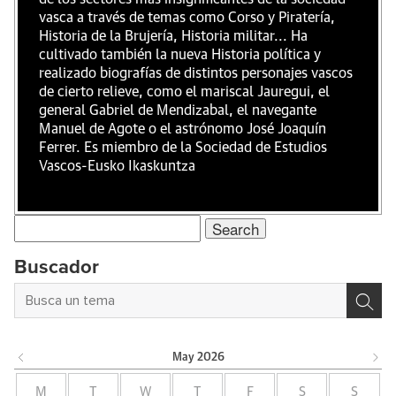
vasca a través de temas como Corso y Piratería,
Historia de la Brujería, Historia militar... Ha
cultivado también la nueva Historia política y
realizado biografías de distintos personajes vascos
de cierto relieve, como el mariscal Jauregui, el
general Gabriel de Mendizabal, el navegante
Manuel de Agote o el astrónomo José Joaquín
Ferrer. Es miembro de la Sociedad de Estudios
Vascos-Eusko Ikaskuntza
Search
for:
Buscador
May
2026
M
T
W
T
F
S
S