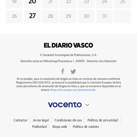
20
19
21
22
23
24
25
27
26
28
29
30
31
© Sociedad Vascongada de Publicaciones, S.A.
Domicilio social en Mikeletegi Pasealekua 1. 20009 - Donostia-San Sebastián
En lo posible, para la resolución de litigios en línea en materia de consumo conforme
Reglamento (UE) 524/2013, se buscará la posibilidad que la Comisión Europea facilita
como plataforma de resolución de litigios en línea y que se encuentra disponible en el
enlace
https://ec.europa.eu/consumers/odr
.
Contactar
Aviso legal
Condiciones de uso
Política de privacidad
Publicidad
Mapa web
Política de cookies