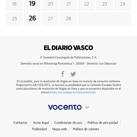
19
18
20
21
22
23
24
26
25
27
28
© Sociedad Vascongada de Publicaciones, S.A.
Domicilio social en Mikeletegi Pasealekua 1. 20009 - Donostia-San Sebastián
En lo posible, para la resolución de litigios en línea en materia de consumo conforme
Reglamento (UE) 524/2013, se buscará la posibilidad que la Comisión Europea facilita
como plataforma de resolución de litigios en línea y que se encuentra disponible en el
enlace
https://ec.europa.eu/consumers/odr
.
Contactar
Aviso legal
Condiciones de uso
Política de privacidad
Publicidad
Mapa web
Política de cookies