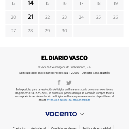
14
13
15
16
17
18
19
21
20
22
23
24
25
26
27
28
29
30
© Sociedad Vascongada de Publicaciones, S.A.
Domicilio social en Mikeletegi Pasealekua 1. 20009 - Donostia-San Sebastián
En lo posible, para la resolución de litigios en línea en materia de consumo conforme
Reglamento (UE) 524/2013, se buscará la posibilidad que la Comisión Europea facilita
como plataforma de resolución de litigios en línea y que se encuentra disponible en el
enlace
https://ec.europa.eu/consumers/odr
.
Contactar
Aviso legal
Condiciones de uso
Política de privacidad