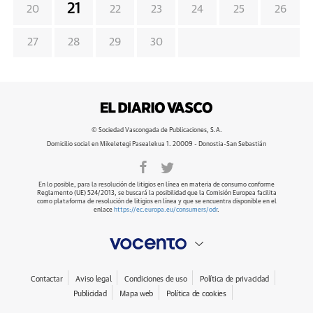
21
20
22
23
24
25
26
27
28
29
30
© Sociedad Vascongada de Publicaciones, S.A.
Domicilio social en Mikeletegi Pasealekua 1. 20009 - Donostia-San Sebastián
En lo posible, para la resolución de litigios en línea en materia de consumo conforme
Reglamento (UE) 524/2013, se buscará la posibilidad que la Comisión Europea facilita
como plataforma de resolución de litigios en línea y que se encuentra disponible en el
enlace
https://ec.europa.eu/consumers/odr
.
Contactar
Aviso legal
Condiciones de uso
Política de privacidad
Publicidad
Mapa web
Política de cookies