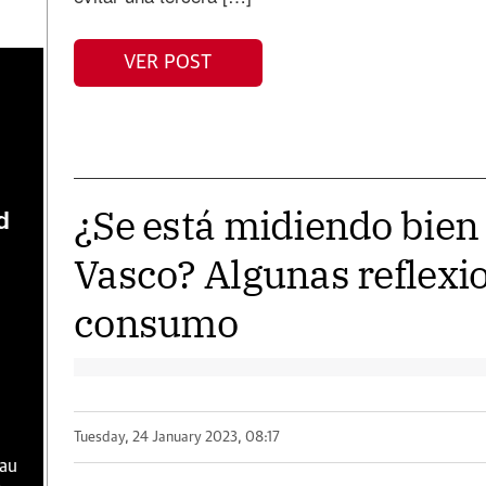
VER POST
¿Se está midiendo bien e
d
Vasco? Algunas reflexio
consumo
Tuesday, 24 January 2023, 08:17
hau