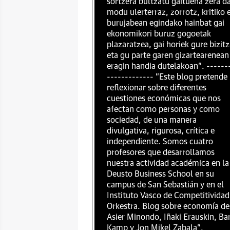
sortzera bultzatu gaituena zera da
modu ulerterraz, zorrotz, kritiko 
burujabean egindako hainbat gai
ekonomikori buruz gogoetak
plazaratzea, gai horiek gure bizit
eta gu parte garen gizartearenean
eragin handia dutelakoan". ------
------------- "Este blog pretende
reflexionar sobre diferentes
cuestiones económicas que nos
afectan como personas y como
sociedad, de una manera
divulgativa, rigurosa, crítica e
independiente. Somos cuatro
profesores que desarrollamos
nuestra actividad académica en la
Deusto Business School en su
campus de San Sebastián y en el
Instituto Vasco de Competitividad
Orkestra. Blog sobre economía de
Asier Minondo, Iñaki Erauskin, Ba
Kamp y Jon Mikel Zabala".