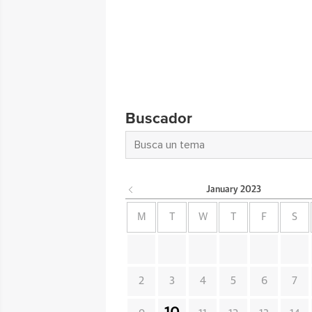
Buscador
January
2023
M
T
W
T
F
S
2
3
4
5
6
7