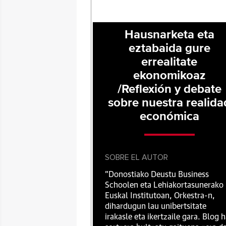
Hausnarketa eta
eztabaida gure
errealitate
ekonomikoaz
/Reflexión y debate
sobre nuestra realida
económica
SOBRE EL AUTOR
"Donostiako Deustu Business
Schoolen eta Lehiakortasunerako
Euskal Institutoan, Orkestra-n,
dihardugun lau unibertsitate
irakasle eta ikertzaile gara. Blog 