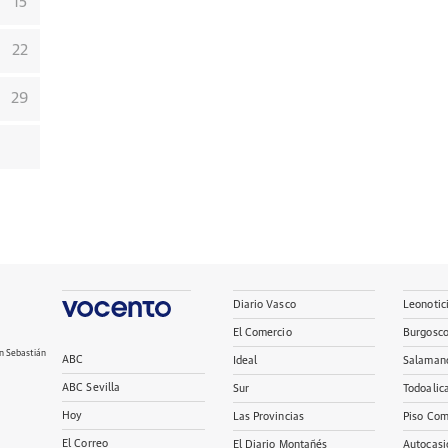
15
22
29
Diario Vasco
Leonotic
El Comercio
Burgosc
n Sebastián
ABC
Ideal
Salaman
ABC Sevilla
Sur
Todoalic
Hoy
Las Provincias
Piso Com
El Correo
El Diario Montañés
Autocasi