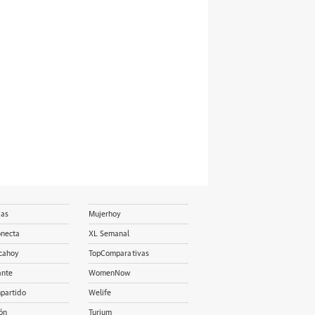
ias
Mujerhoy
onecta
XL Semanal
cahoy
TopComparativas
ante
WomenNow
partido
Welife
ón
Turium