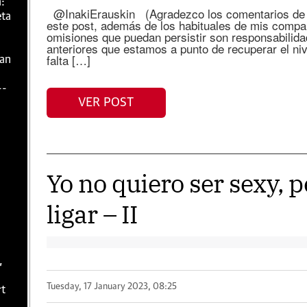
:
@InakiErauskin (Agradezco los comentarios de M
eta
este post, además de los habituales de mis compa
omisiones que puedan persistir son responsabilid
anteriores que estamos a punto de recuperar el ni
falta […]
zan
--
VER POST
Yo no quiero ser sexy, p
ligar – II
,
Tuesday, 17 January 2023, 08:25
rt