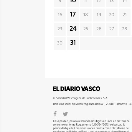
10
9
11
12
13
14
17
16
18
19
20
21
24
23
25
26
27
28
31
30
© Sociedad Vascongada de Publicaciones, S.A.
Domicilio social en Mikeletegi Pasealekua 1. 20009 - Donostia-Sa
En lo posible, para la resolución de litigios en línea en materia de
consumo conforme Reglamento (UE) 524/2013, se buscará la
posibilidad que la Comisión Europea facilita como plataforma de
resolución de litigios en línea y que se encuentra disponible en el