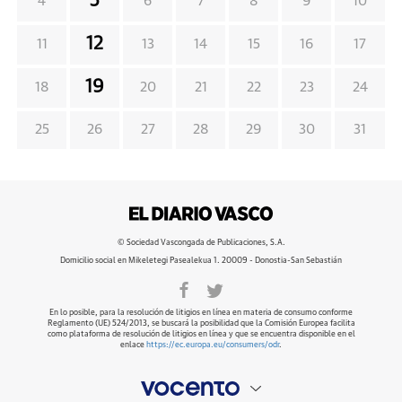
5
4
6
7
8
9
10
12
11
13
14
15
16
17
19
18
20
21
22
23
24
25
26
27
28
29
30
31
© Sociedad Vascongada de Publicaciones, S.A.
Domicilio social en Mikeletegi Pasealekua 1. 20009 - Donostia-San Sebastián
En lo posible, para la resolución de litigios en línea en materia de consumo conforme
Reglamento (UE) 524/2013, se buscará la posibilidad que la Comisión Europea facilita
como plataforma de resolución de litigios en línea y que se encuentra disponible en el
enlace
https://ec.europa.eu/consumers/odr
.