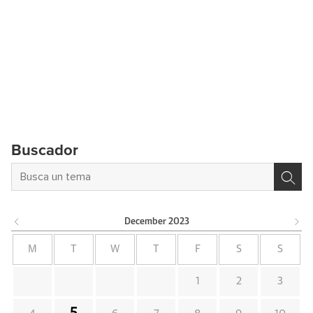
Buscador
December
2023
M
T
W
T
F
S
S
1
2
3