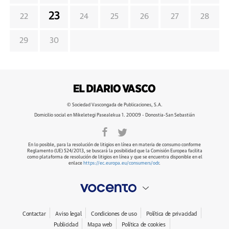
23
22
24
25
26
27
28
29
30
© Sociedad Vascongada de Publicaciones, S.A.
Domicilio social en Mikeletegi Pasealekua 1. 20009 - Donostia-San Sebastián
En lo posible, para la resolución de litigios en línea en materia de consumo conforme
Reglamento (UE) 524/2013, se buscará la posibilidad que la Comisión Europea facilita
como plataforma de resolución de litigios en línea y que se encuentra disponible en el
enlace
https://ec.europa.eu/consumers/odr
.
Contactar
Aviso legal
Condiciones de uso
Política de privacidad
Publicidad
Mapa web
Política de cookies