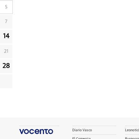
S
7
14
21
28
Diario Vasco
Leonotic
El Comercio
Burgosc