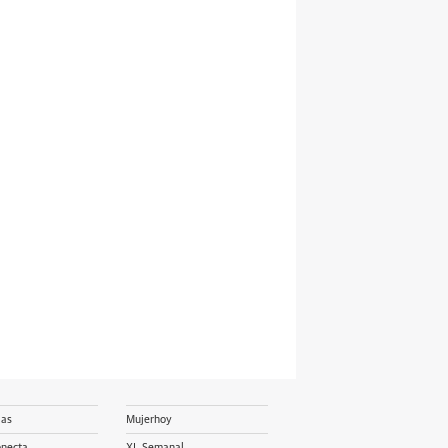
ias
Mujerhoy
onecta
XL Semanal