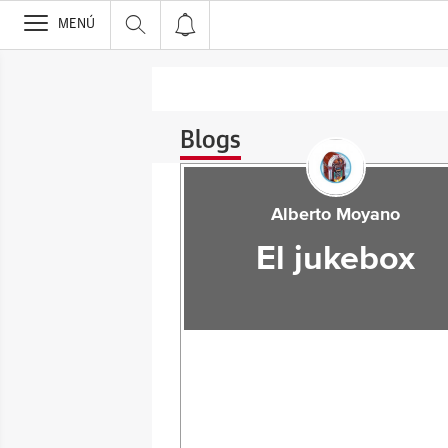
>
MENÚ
Blogs
Alberto Moyano
El jukebox