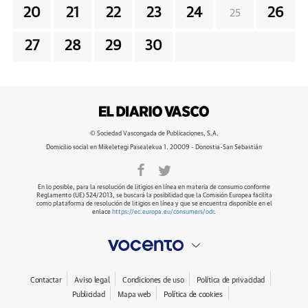
20
21
22
23
24
26
25
27
28
29
30
© Sociedad Vascongada de Publicaciones, S.A.
Domicilio social en Mikeletegi Pasealekua 1. 20009 - Donostia-San Sebastián
En lo posible, para la resolución de litigios en línea en materia de consumo conforme
Reglamento (UE) 524/2013, se buscará la posibilidad que la Comisión Europea facilita
como plataforma de resolución de litigios en línea y que se encuentra disponible en el
enlace
https://ec.europa.eu/consumers/odr
.
Contactar
Aviso legal
Condiciones de uso
Política de privacidad
Publicidad
Mapa web
Política de cookies