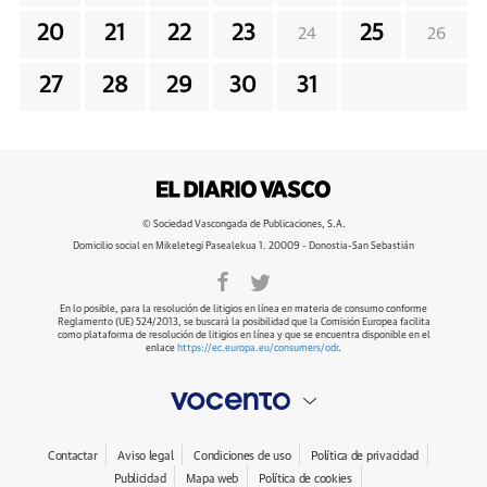
20
21
22
23
25
24
26
27
28
29
30
31
© Sociedad Vascongada de Publicaciones, S.A.
Domicilio social en Mikeletegi Pasealekua 1. 20009 - Donostia-San Sebastián
En lo posible, para la resolución de litigios en línea en materia de consumo conforme
Reglamento (UE) 524/2013, se buscará la posibilidad que la Comisión Europea facilita
como plataforma de resolución de litigios en línea y que se encuentra disponible en el
enlace
https://ec.europa.eu/consumers/odr
.
Contactar
Aviso legal
Condiciones de uso
Política de privacidad
Publicidad
Mapa web
Política de cookies