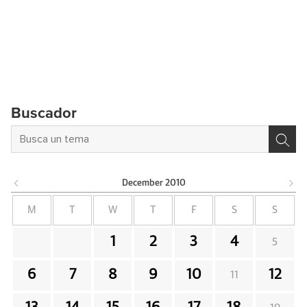
Buscador
December
2010
M
T
W
T
F
S
S
1
2
3
4
5
6
7
8
9
10
12
11