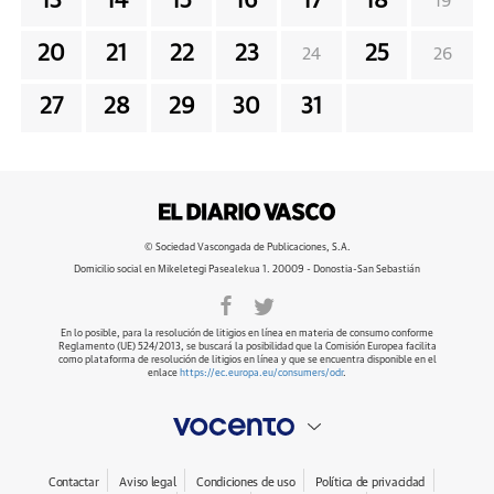
13
14
15
16
17
18
19
20
21
22
23
25
24
26
27
28
29
30
31
© Sociedad Vascongada de Publicaciones, S.A.
Domicilio social en Mikeletegi Pasealekua 1. 20009 - Donostia-San Sebastián
En lo posible, para la resolución de litigios en línea en materia de consumo conforme
Reglamento (UE) 524/2013, se buscará la posibilidad que la Comisión Europea facilita
como plataforma de resolución de litigios en línea y que se encuentra disponible en el
enlace
https://ec.europa.eu/consumers/odr
.
Contactar
Aviso legal
Condiciones de uso
Política de privacidad