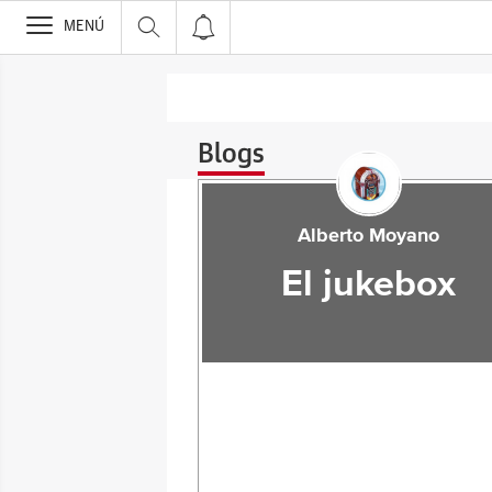
>
MENÚ
Blogs
Alberto Moyano
El jukebox