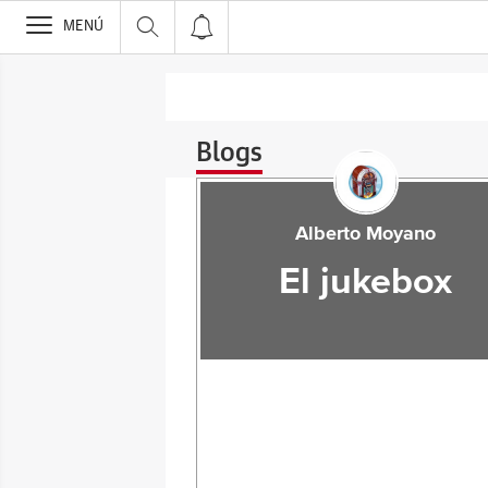
>
MENÚ
Blogs
Alberto Moyano
El jukebox