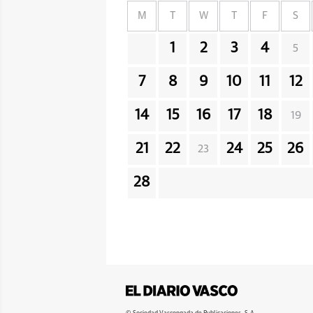
M
T
W
T
F
S
1
2
3
4
5
7
8
9
10
11
12
14
15
16
17
18
19
21
22
24
25
26
23
28