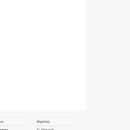
ias
Mujerhoy
onecta
XL Semanal