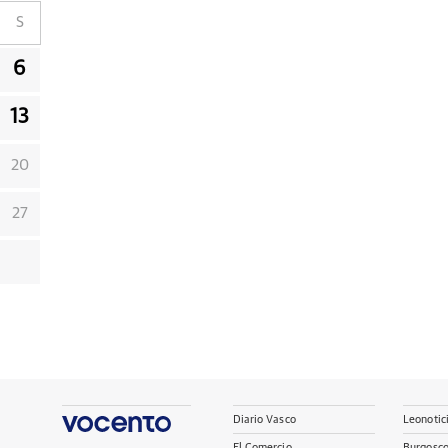
S
6
13
20
27
Diario Vasco
Leonotic
El Comercio
Burgosc