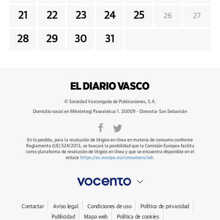
21
22
23
24
25
26
27
28
29
30
31
© Sociedad Vascongada de Publicaciones, S.A.
Domicilio social en Mikeletegi Pasealekua 1. 20009 - Donostia-San Sebastián
En lo posible, para la resolución de litigios en línea en materia de consumo conforme
Reglamento (UE) 524/2013, se buscará la posibilidad que la Comisión Europea facilita
como plataforma de resolución de litigios en línea y que se encuentra disponible en el
enlace
https://ec.europa.eu/consumers/odr
.
Contactar
Aviso legal
Condiciones de uso
Política de privacidad
Publicidad
Mapa web
Política de cookies