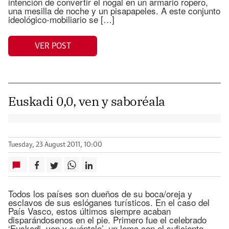
intención de convertir el nogal en un armario ropero,
una mesilla de noche y un pisapapeles. A este conjunto
ideológico-mobiliario se […]
VER POST
Euskadi 0,0, ven y saboréala
Tuesday, 23 August 2011, 10:00
Todos los países son dueños de su boca/oreja y
esclavos de sus eslóganes turísticos. En el caso del
País Vasco, estos últimos siempre acaban
disparándosenos en el pie. Primero fue el celebrado
‘Euskadi, ven y cuéntalo’, un lema con el suficiente