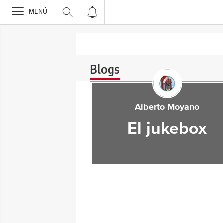
>
MENÚ
Blogs
Alberto Moyano
El jukebox