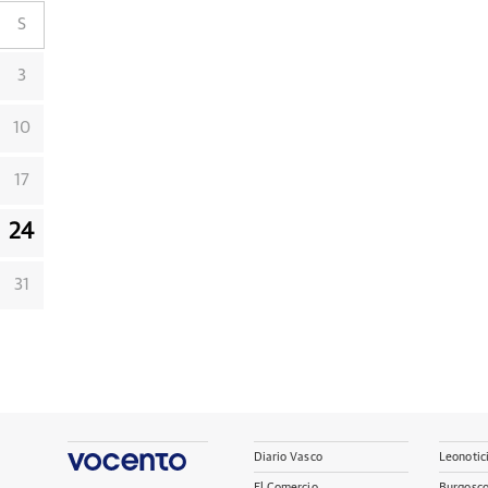
S
3
10
17
24
31
Diario Vasco
Leonotic
El Comercio
Burgosc