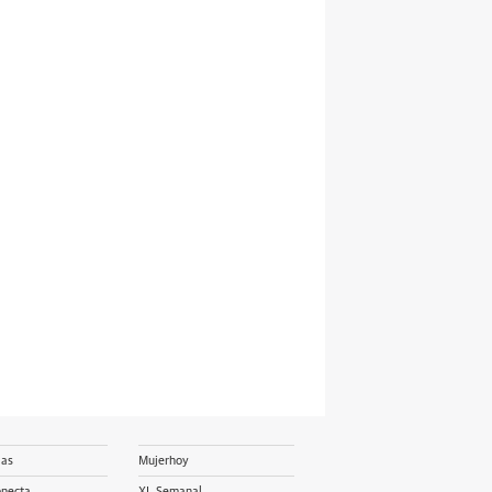
ias
Mujerhoy
onecta
XL Semanal