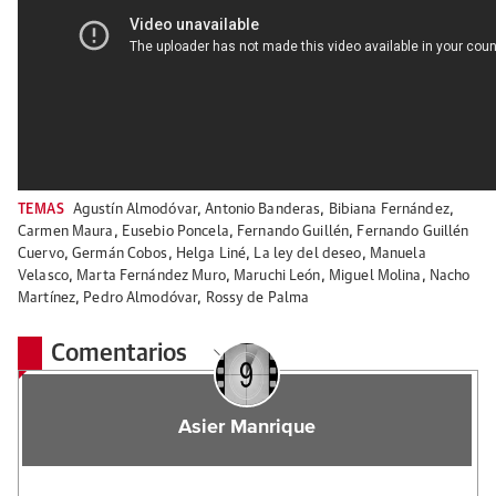
TEMAS
Agustín Almodóvar
,
Antonio Banderas
,
Bibiana Fernández
,
Carmen Maura
,
Eusebio Poncela
,
Fernando Guillén
,
Fernando Guillén
Cuervo
,
Germán Cobos
,
Helga Liné
,
La ley del deseo
,
Manuela
Velasco
,
Marta Fernández Muro
,
Maruchi León
,
Miguel Molina
,
Nacho
Martínez
,
Pedro Almodóvar
,
Rossy de Palma
Comentarios
Asier Manrique