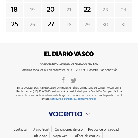
18
20
22
19
21
23
24
25
27
26
28
29
30
31
© Sociedad Vascongada de Publicaciones, S.A.
Domicilio social en Mikeletegi Pasealekua 1. 20009 - Donostia-San Sebastián
En lo posible, para la resolución de litigios en línea en materia de consumo conforme
Reglamento (UE) 524/2013, se buscará la posibilidad que la Comisión Europea facilita
como plataforma de resolución de litigios en línea y que se encuentra disponible en el
enlace
https://ec.europa.eu/consumers/odr
.
Contactar
Aviso legal
Condiciones de uso
Política de privacidad
Publicidad
Mapa web
Política de cookies