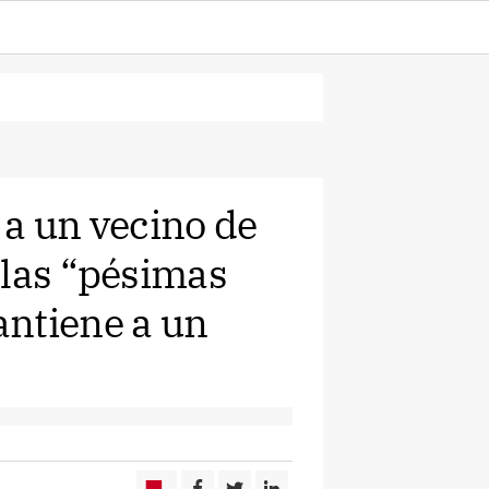
 a un vecino de
 las “pésimas
antiene a un